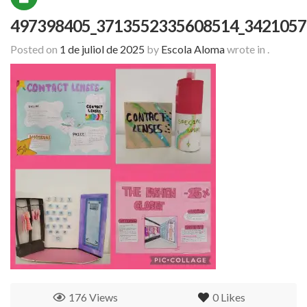
497398405_3713552335608514_3421057
Posted on
1 de juliol de 2025
by
Escola Aloma
wrote in
.
176 Views
0
Likes