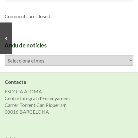
Comments are closed.
Arxiu de notícies
Arxiu
de
notícies
Contacte
ESCOLA ALOMA
Centre Integrat d'Ensenyament
Carrer Torrent Can Piquer s/n
08016 BARCELONA