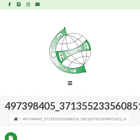
497398405_37135523356085
/
497398405_3713552335608514_3421057025694972651_N