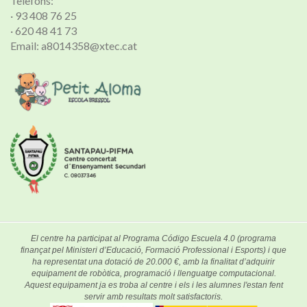
Telèfons:
· 93 408 76 25
· 620 48 41 73
Email: a8014358@xtec.cat
El centre ha participat al Programa Código Escuela 4.0 (programa
finançat pel Ministeri d’Educació, Formació Professional i Esports) i que
ha representat una dotació de 20.000 €, amb la finalitat d’adquirir
equipament de robòtica, programació i llenguatge computacional.
Aquest equipament ja es troba al centre i els i les alumnes l'estan fent
servir amb resultats molt satisfactoris.