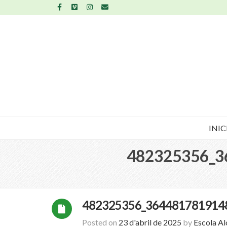
INIC
482325356_3
482325356_364481781914
Posted on
23 d'abril de 2025
by
Escola A