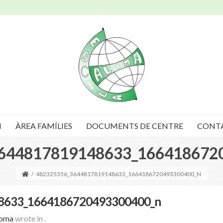
I
ÀREA FAMÍLIES
DOCUMENTS DE CENTRE
CONT
644817819148633_166418672
/
482325356_3644817819148633_1664186720493300400_N
8633_1664186720493300400_n
loma
wrote in
.