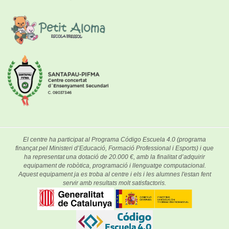
El centre ha participat al Programa Código Escuela 4.0 (programa
finançat pel Ministeri d’Educació, Formació Professional i Esports) i que
ha representat una dotació de 20.000 €, amb la finalitat d’adquirir
equipament de robòtica, programació i llenguatge computacional.
Aquest equipament ja es troba al centre i els i les alumnes l'estan fent
servir amb resultats molt satisfactoris.