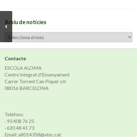
Arxiu de notícies
Arxiu
de
notícies
Contacte
ESCOLA ALOMA
Centre Integrat d'Ensenyament
Carrer Torrent Can Piquer s/n
08016 BARCELONA
Telèfons:
· 93 408 76 25
· 620 48 41 73
Email: a8014358@xtec.cat