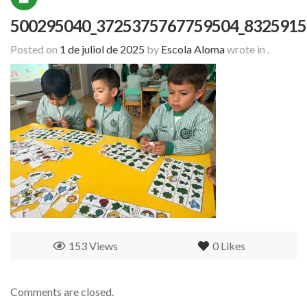
500295040_3725375767759504_8325915
Posted on
1 de juliol de 2025
by
Escola Aloma
wrote in
.
153 Views
0
Likes
Comments are closed.