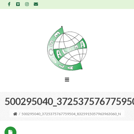
500295040_37253757677595
/
500295040_3725375767759504_8325915057963963060_N