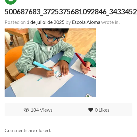
500687683_3725375681092846_3433452
Posted on
1 de juliol de 2025
by
Escola Aloma
wrote in
.
184 Views
0
Likes
Comments are closed.