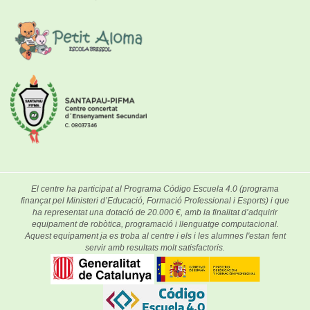
El centre ha participat al Programa Código Escuela 4.0 (programa
finançat pel Ministeri d’Educació, Formació Professional i Esports) i que
ha representat una dotació de 20.000 €, amb la finalitat d’adquirir
equipament de robòtica, programació i llenguatge computacional.
Aquest equipament ja es troba al centre i els i les alumnes l'estan fent
servir amb resultats molt satisfactoris.