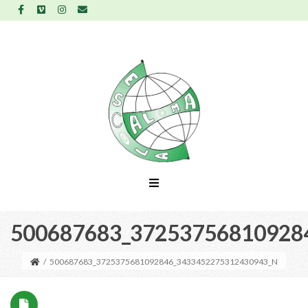
500687683_37253756810928
/
500687683_3725375681092846_3433452275312430943_N