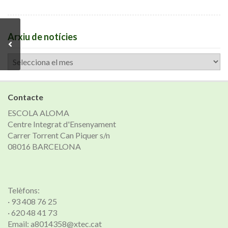
Arxiu de notícies
Arxiu
de
notícies
Contacte
ESCOLA ALOMA
Centre Integrat d'Ensenyament
Carrer Torrent Can Piquer s/n
08016 BARCELONA
Telèfons:
· 93 408 76 25
· 620 48 41 73
Email: a8014358@xtec.cat