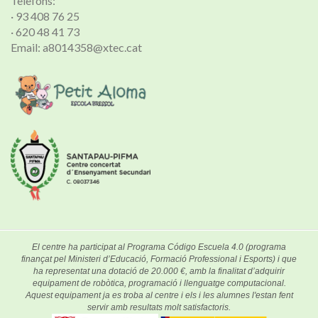
Telèfons:
· 93 408 76 25
· 620 48 41 73
Email: a8014358@xtec.cat
El centre ha participat al Programa Código Escuela 4.0 (programa
finançat pel Ministeri d’Educació, Formació Professional i Esports) i que
ha representat una dotació de 20.000 €, amb la finalitat d’adquirir
equipament de robòtica, programació i llenguatge computacional.
Aquest equipament ja es troba al centre i els i les alumnes l'estan fent
servir amb resultats molt satisfactoris.