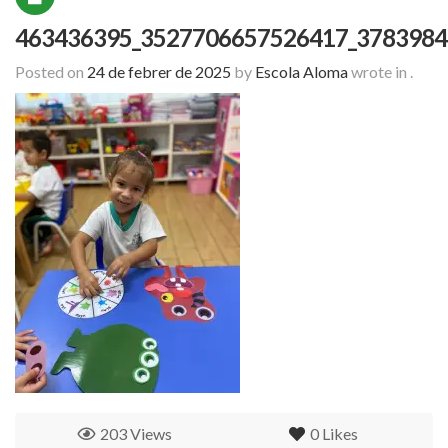
463436395_3527706657526417_3783984
Posted on
24 de febrer de 2025
by
Escola Aloma
wrote in
.
203 Views
0
Likes