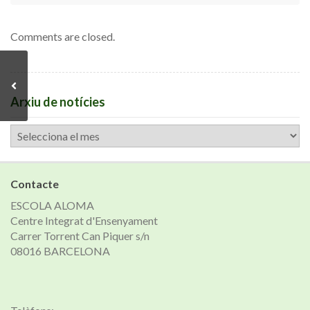
Comments are closed.
Arxiu de notícies
Arxiu
de
notícies
Contacte
ESCOLA ALOMA
Centre Integrat d'Ensenyament
Carrer Torrent Can Piquer s/n
08016 BARCELONA