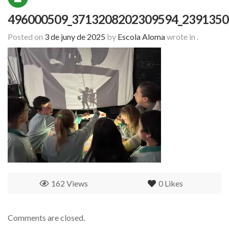
496000509_3713208202309594_2391350
Posted on
3 de juny de 2025
by
Escola Aloma
wrote in
.
162 Views
0
Likes
Comments are closed.