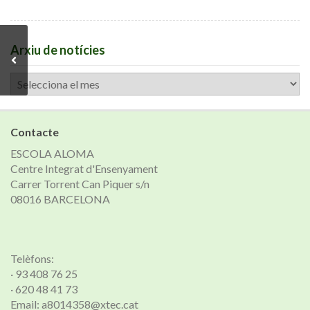
Arxiu de notícies
Arxiu
de
notícies
Contacte
ESCOLA ALOMA
Centre Integrat d'Ensenyament
Carrer Torrent Can Piquer s/n
08016 BARCELONA
Telèfons:
· 93 408 76 25
· 620 48 41 73
Email: a8014358@xtec.cat