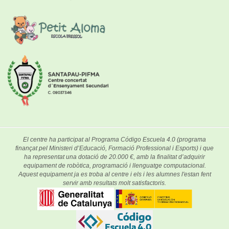
El centre ha participat al Programa Código Escuela 4.0 (programa
finançat pel Ministeri d’Educació, Formació Professional i Esports) i que
ha representat una dotació de 20.000 €, amb la finalitat d’adquirir
equipament de robòtica, programació i llenguatge computacional.
Aquest equipament ja es troba al centre i els i les alumnes l'estan fent
servir amb resultats molt satisfactoris.