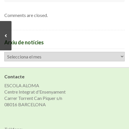
Comments are closed.
Arxiu de notícies
Arxiu
de
notícies
Contacte
ESCOLA ALOMA
Centre Integrat d'Ensenyament
Carrer Torrent Can Piquer s/n
08016 BARCELONA