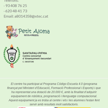
Telèfons:
· 93 408 76 25
· 620 48 41 73
Email: a8014358@xtec.cat
El centre ha participat al Programa Código Escuela 4.0 (programa
finançat pel Ministeri d’Educació, Formació Professional i Esports) i que
ha representat una dotació de 20.000 €, amb la finalitat d’adquirir
equipament de robòtica, programació i llenguatge computacional.
Aquest equipament ja es troba al centre i els i les alumnes l'estan fent
servir amb resultats molt satisfactoris.