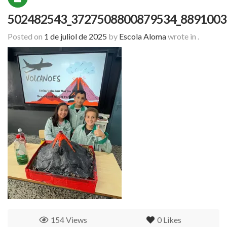
502482543_3727508800879534_8891003
Posted on
1 de juliol de 2025
by
Escola Aloma
wrote in
.
154 Views
0
Likes