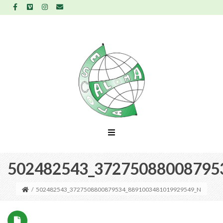
502482543_37275088008795
/
502482543_3727508800879534_8891003481019929549_N