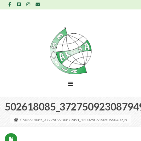
502618085_37275092308794
/
502618085_3727509230879491_1200250636050660409_N