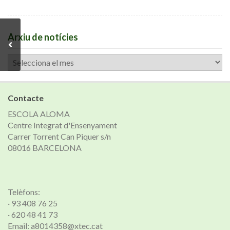
Arxiu de notícies
Arxiu
de
notícies
Contacte
ESCOLA ALOMA
Centre Integrat d'Ensenyament
Carrer Torrent Can Piquer s/n
08016 BARCELONA
Telèfons:
· 93 408 76 25
· 620 48 41 73
Email: a8014358@xtec.cat