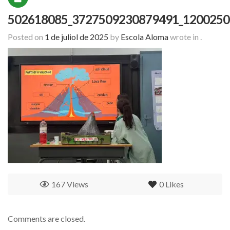
502618085_3727509230879491_1200250
Posted on
1 de juliol de 2025
by
Escola Aloma
wrote in
.
167 Views
0
Likes
Comments are closed.