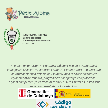
El centre ha participat al Programa Código Escuela 4.0 (programa
finançat pel Ministeri d’Educació, Formació Professional i Esports) i que
ha representat una dotació de 20.000 €, amb la finalitat d’adquirir
equipament de robòtica, programació i llenguatge computacional.
Aquest equipament ja es troba al centre i els i les alumnes l'estan fent
servir amb resultats molt satisfactoris.