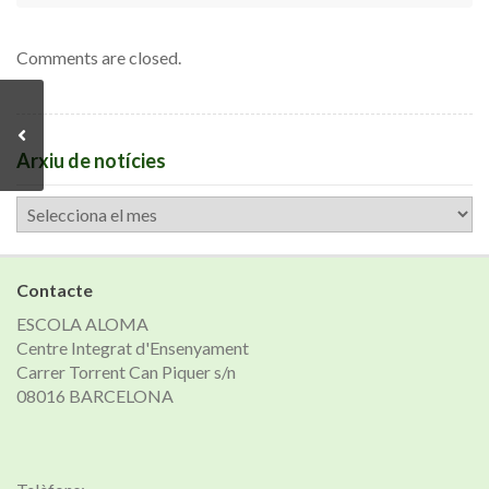
Comments are closed.
Arxiu de notícies
Arxiu
de
notícies
Contacte
ESCOLA ALOMA
Centre Integrat d'Ensenyament
Carrer Torrent Can Piquer s/n
08016 BARCELONA