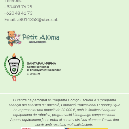
Telèfons:
· 93 408 76 25
· 620 48 41 73
Email: a8014358@xtec.cat
El centre ha participat al Programa Código Escuela 4.0 (programa
finançat pel Ministeri d’Educació, Formació Professional i Esports) i que
ha representat una dotació de 20.000 €, amb la finalitat d’adquirir
equipament de robòtica, programació i llenguatge computacional.
Aquest equipament ja es troba al centre i els i les alumnes l'estan fent
servir amb resultats molt satisfactoris.