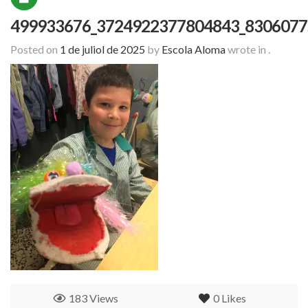
499933676_3724922377804843_8306077
Posted on
1 de juliol de 2025
by
Escola Aloma
wrote in
.
183 Views
0
Likes