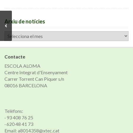
Arxiu de notícies
Arxiu
de
notícies
Contacte
ESCOLA ALOMA
Centre Integrat d'Ensenyament
Carrer Torrent Can Piquer s/n
08016 BARCELONA
Telèfons:
· 93 408 76 25
· 620 48 41 73
Email: a8014358@xtec.cat