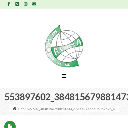
553897602_38481567988147
/
553897602_3848156798814733_3835427466606067698_N