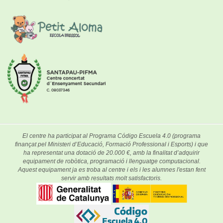
El centre ha participat al Programa Código Escuela 4.0 (programa
finançat pel Ministeri d’Educació, Formació Professional i Esports) i que
ha representat una dotació de 20.000 €, amb la finalitat d’adquirir
equipament de robòtica, programació i llenguatge computacional.
Aquest equipament ja es troba al centre i els i les alumnes l'estan fent
servir amb resultats molt satisfactoris.