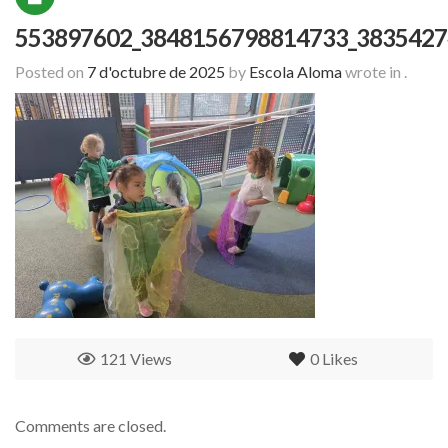
553897602_3848156798814733_3835427
Posted on
7 d'octubre de 2025
by
Escola Aloma
wrote in
.
121 Views
0
Likes
Comments are closed.