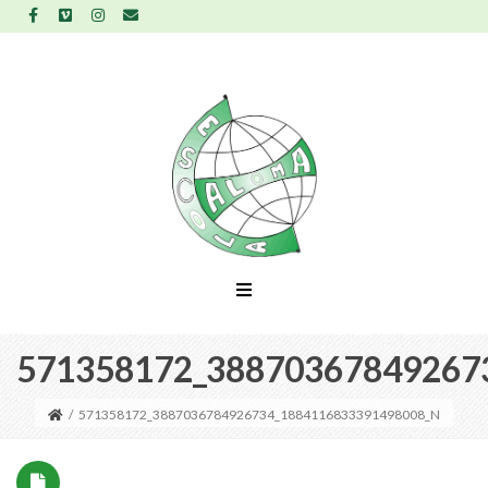
571358172_38870367849267
/
571358172_3887036784926734_1884116833391498008_N