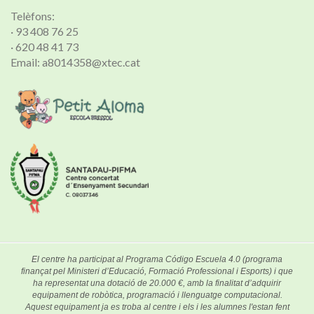
Telèfons:
· 93 408 76 25
· 620 48 41 73
Email: a8014358@xtec.cat
El centre ha participat al Programa Código Escuela 4.0 (programa
finançat pel Ministeri d’Educació, Formació Professional i Esports) i que
ha representat una dotació de 20.000 €, amb la finalitat d’adquirir
equipament de robòtica, programació i llenguatge computacional.
Aquest equipament ja es troba al centre i els i les alumnes l'estan fent