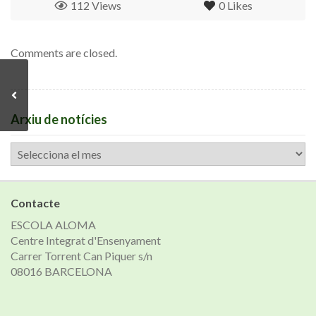
112 Views
0
Likes
Comments are closed.
Arxiu de notícies
Arxiu
de
notícies
Contacte
ESCOLA ALOMA
Centre Integrat d'Ensenyament
Carrer Torrent Can Piquer s/n
08016 BARCELONA