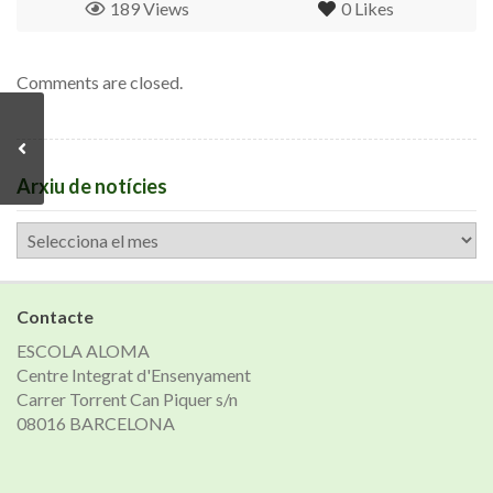
189 Views
0
Likes
Comments are closed.
Arxiu de notícies
Arxiu
de
notícies
Contacte
ESCOLA ALOMA
Centre Integrat d'Ensenyament
Carrer Torrent Can Piquer s/n
08016 BARCELONA