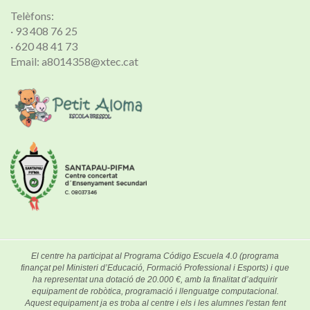
Telèfons:
· 93 408 76 25
· 620 48 41 73
Email: a8014358@xtec.cat
El centre ha participat al Programa Código Escuela 4.0 (programa
finançat pel Ministeri d’Educació, Formació Professional i Esports) i que
ha representat una dotació de 20.000 €, amb la finalitat d’adquirir
equipament de robòtica, programació i llenguatge computacional.
Aquest equipament ja es troba al centre i els i les alumnes l'estan fent