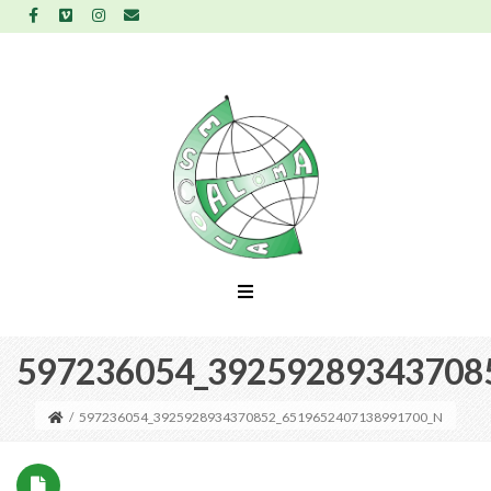
597236054_39259289343708
/
597236054_3925928934370852_6519652407138991700_N