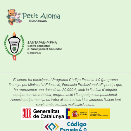
El centre ha participat al Programa Código Escuela 4.0 (programa
finançat pel Ministeri d’Educació, Formació Professional i Esports) i que
ha representat una dotació de 20.000 €, amb la finalitat d’adquirir
equipament de robòtica, programació i llenguatge computacional.
Aquest equipament ja es troba al centre i els i les alumnes l'estan fent
servir amb resultats molt satisfactoris.