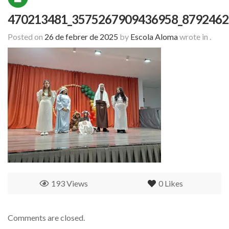
470213481_3575267909436958_8792462
Posted on
26 de febrer de 2025
by
Escola Aloma
wrote in
.
193 Views
0
Likes
Comments are closed.