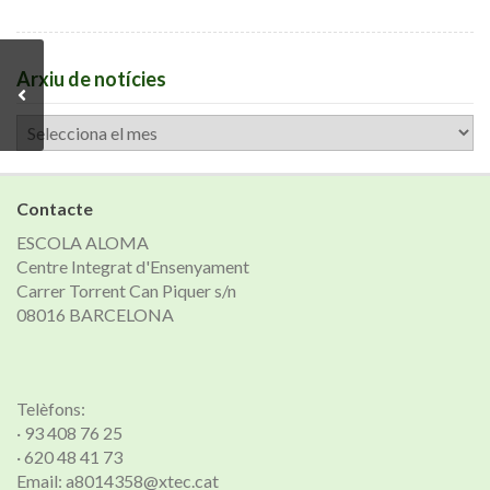
Arxiu de notícies
Arxiu
de
notícies
Contacte
ESCOLA ALOMA
Centre Integrat d'Ensenyament
Carrer Torrent Can Piquer s/n
08016 BARCELONA
Telèfons:
· 93 408 76 25
· 620 48 41 73
Email: a8014358@xtec.cat