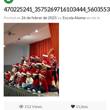
470225241_3575269716103444_5603553
Posted on
26 de febrer de 2025
by
Escola Aloma
wrote in
.
212 Views
0
Likes