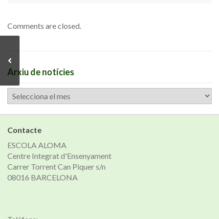
Comments are closed.
Arxiu de notícies
Arxiu
de
notícies
Contacte
ESCOLA ALOMA
Centre Integrat d'Ensenyament
Carrer Torrent Can Piquer s/n
08016 BARCELONA