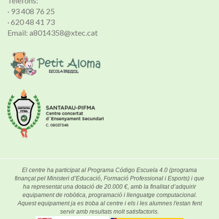
Telèfons:
· 93 408 76 25
· 620 48 41 73
Email: a8014358@xtec.cat
El centre ha participat al Programa Código Escuela 4.0 (programa
finançat pel Ministeri d’Educació, Formació Professional i Esports) i que
ha representat una dotació de 20.000 €, amb la finalitat d’adquirir
equipament de robòtica, programació i llenguatge computacional.
Aquest equipament ja es troba al centre i els i les alumnes l'estan fent
servir amb resultats molt satisfactoris.