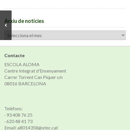
Arxiu de notícies
Arxiu
de
notícies
Contacte
ESCOLA ALOMA
Centre Integrat d'Ensenyament
Carrer Torrent Can Piquer s/n
08016 BARCELONA
Telèfons:
· 93 408 76 25
· 620 48 41 73
Email: a8014358@xtec.cat