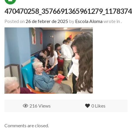
470470258_3576691365961279_1178374
Posted on
26 de febrer de 2025
by
Escola Aloma
wrote in
.
216 Views
0
Likes
Comments are closed.