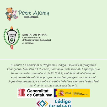
El centre ha participat al Programa Código Escuela 4.0 (programa
finançat pel Ministeri d’Educació, Formació Professional i Esports) i que
ha representat una dotació de 20.000 €, amb la finalitat d’adquirir
equipament de robòtica, programació i llenguatge computacional.
Aquest equipament ja es troba al centre i els i les alumnes l'estan fent
servir amb resultats molt satisfactoris.