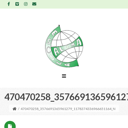
470470258_35766913659612
/
470470258_3576691365961279_1178374336966651164_N