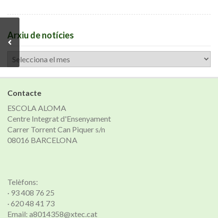
Arxiu de notícies
Arxiu
de
notícies
Contacte
ESCOLA ALOMA
Centre Integrat d'Ensenyament
Carrer Torrent Can Piquer s/n
08016 BARCELONA
Telèfons:
· 93 408 76 25
· 620 48 41 73
Email: a8014358@xtec.cat