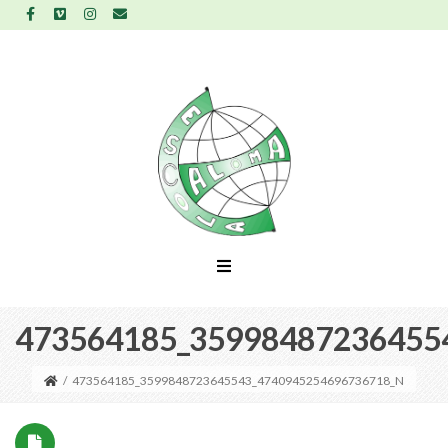
473564185_35998487236455
/
473564185_3599848723645543_4740945254696736718_N