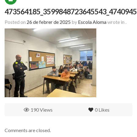
473564185_3599848723645543_4740945
Posted on
26 de febrer de 2025
by
Escola Aloma
wrote in
.
190 Views
0
Likes
Comments are closed.