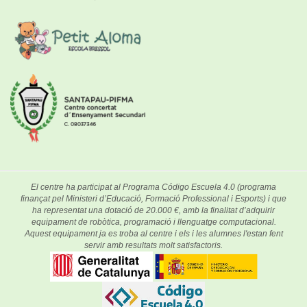
El centre ha participat al Programa Código Escuela 4.0 (programa
finançat pel Ministeri d’Educació, Formació Professional i Esports) i que
ha representat una dotació de 20.000 €, amb la finalitat d’adquirir
equipament de robòtica, programació i llenguatge computacional.
Aquest equipament ja es troba al centre i els i les alumnes l'estan fent
servir amb resultats molt satisfactoris.