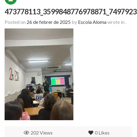
473778113_3599848776978871_7497923
Posted on
26 de febrer de 2025
by
Escola Aloma
wrote in
.
202 Views
0
Likes