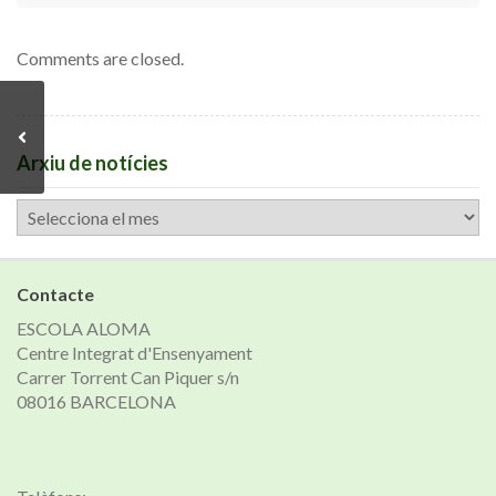
Comments are closed.
Arxiu de notícies
Arxiu
de
notícies
Contacte
ESCOLA ALOMA
Centre Integrat d'Ensenyament
Carrer Torrent Can Piquer s/n
08016 BARCELONA