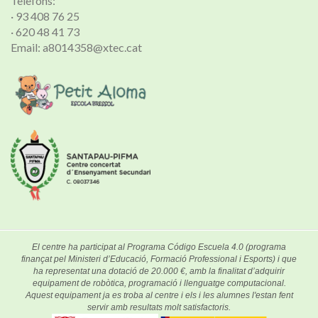
Telèfons:
· 93 408 76 25
· 620 48 41 73
Email: a8014358@xtec.cat
El centre ha participat al Programa Código Escuela 4.0 (programa
finançat pel Ministeri d’Educació, Formació Professional i Esports) i que
ha representat una dotació de 20.000 €, amb la finalitat d’adquirir
equipament de robòtica, programació i llenguatge computacional.
Aquest equipament ja es troba al centre i els i les alumnes l'estan fent
servir amb resultats molt satisfactoris.