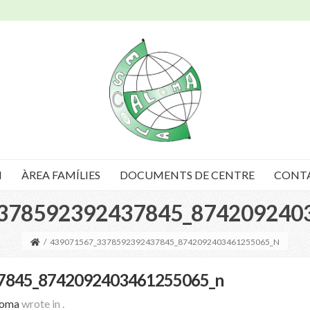
I
ÀREA FAMÍLIES
DOCUMENTS DE CENTRE
CONT
378592392437845_874209240
/
439071567_3378592392437845_8742092403461255065_N
7845_8742092403461255065_n
loma
wrote in
.