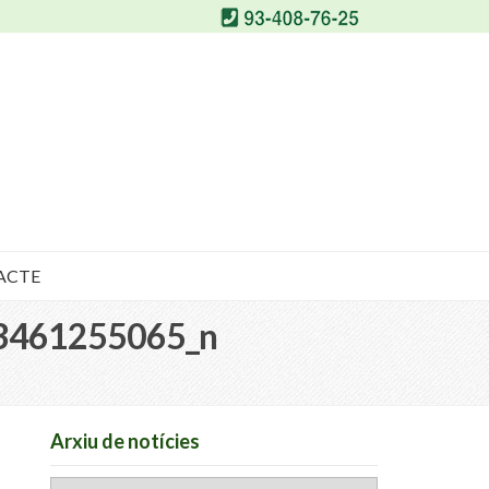
ACTE
3461255065_n
Arxiu de notícies
Arxiu