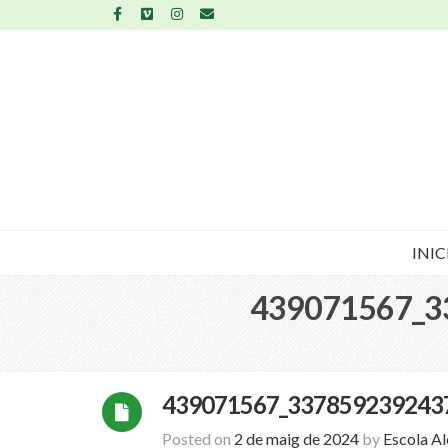
INIC
439071567_3
439071567_337859239243
Posted on
2 de maig de 2024
by
Escola A