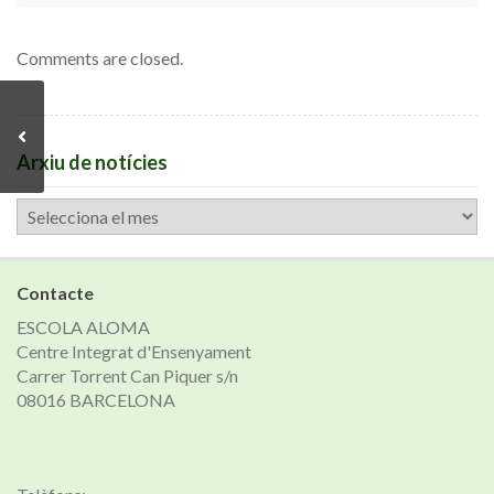
Comments are closed.
Arxiu de notícies
Arxiu
de
notícies
Contacte
ESCOLA ALOMA
Centre Integrat d'Ensenyament
Carrer Torrent Can Piquer s/n
08016 BARCELONA