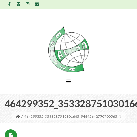
464299352_35332875103016
/
464299352_3533287510301665_94645642770700565_N