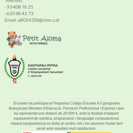
Telèfons:
· 93 408 76 25
· 620 48 41 73
Email: a8014358@xtec.cat
El centre ha participat al Programa Código Escuela 4.0 (programa
finançat pel Ministeri d’Educació, Formació Professional i Esports) i que
ha representat una dotació de 20.000 €, amb la finalitat d’adquirir
equipament de robòtica, programació i llenguatge computacional.
Aquest equipament ja es troba al centre i els i les alumnes l'estan fent
servir amb resultats molt satisfactoris.