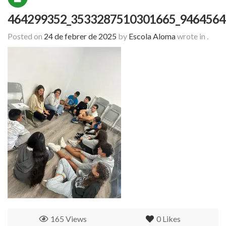
464299352_3533287510301665_9464564
Posted on
24 de febrer de 2025
by
Escola Aloma
wrote in
.
165 Views
0
Likes