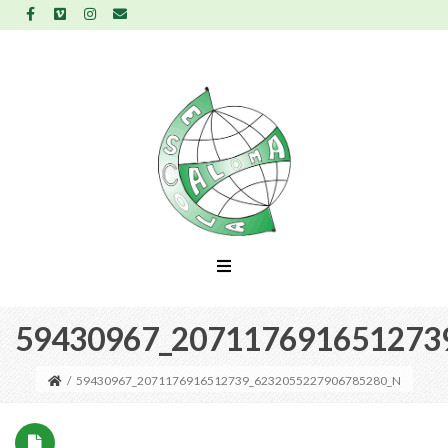
59430967_207117691651273
/
59430967_2071176916512739_6232055227906785280_N