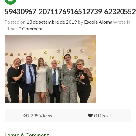
59430967_2071176916512739_62320552
Posted on
13 de setembre de 2019
by
Escola Aloma
wrote in
.
It has
0 Comment
.
235 Views
0
Likes
Leave A Comment