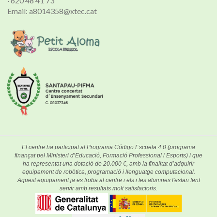
· 620 48 41 73
Email: a8014358@xtec.cat
El centre ha participat al Programa Código Escuela 4.0 (programa
finançat pel Ministeri d’Educació, Formació Professional i Esports) i que
ha representat una dotació de 20.000 €, amb la finalitat d’adquirir
equipament de robòtica, programació i llenguatge computacional.
Aquest equipament ja es troba al centre i els i les alumnes l'estan fent
servir amb resultats molt satisfactoris.