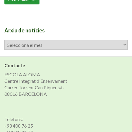
Arxiu de notícies
Arxiu
de
notícies
Contacte
ESCOLA ALOMA
Centre Integrat d'Ensenyament
Carrer Torrent Can Piquer s/n
08016 BARCELONA
Telèfons:
· 93 408 76 25