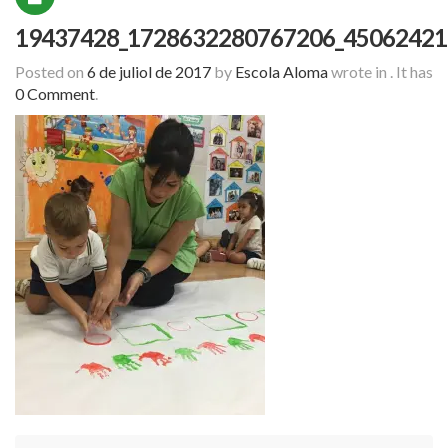
19437428_1728632280767206_45062421
Posted on
6 de juliol de 2017
by
Escola Aloma
wrote in
.
It has
0 Comment
.