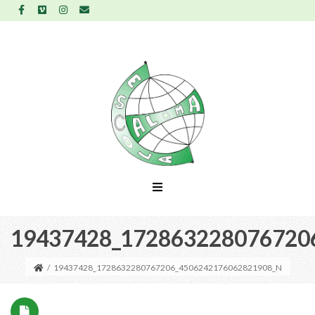
19437428_172863228076720
/
19437428_1728632280767206_4506242176062821908_N