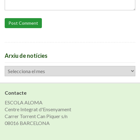
Post Comment
Arxiu de notícies
Arxiu
de
notícies
Contacte
ESCOLA ALOMA
Centre Integrat d'Ensenyament
Carrer Torrent Can Piquer s/n
08016 BARCELONA