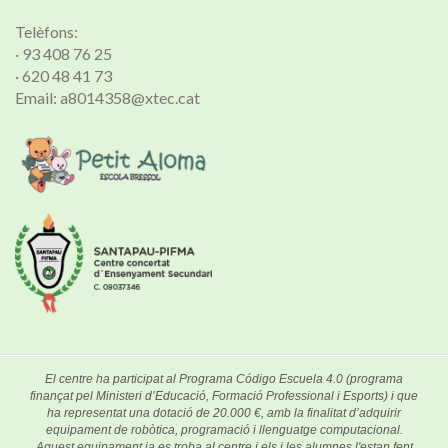
Telèfons:
· 93 408 76 25
· 620 48 41 73
Email: a8014358@xtec.cat
El centre ha participat al Programa Código Escuela 4.0 (programa
finançat pel Ministeri d’Educació, Formació Professional i Esports) i que
ha representat una dotació de 20.000 €, amb la finalitat d’adquirir
equipament de robòtica, programació i llenguatge computacional.
Aquest equipament ja es troba al centre i els i les alumnes l'estan fent