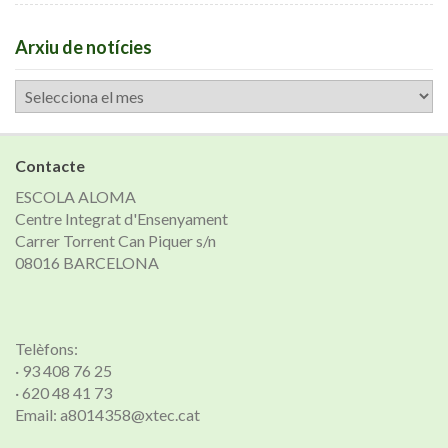
Arxiu de notícies
Arxiu
de
notícies
Contacte
ESCOLA ALOMA
Centre Integrat d'Ensenyament
Carrer Torrent Can Piquer s/n
08016 BARCELONA
Telèfons:
· 93 408 76 25
· 620 48 41 73
Email: a8014358@xtec.cat