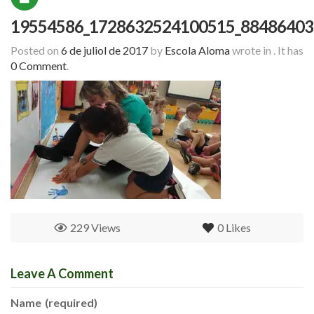
19554586_1728632524100515_88486403
Posted on
6 de juliol de 2017
by
Escola Aloma
wrote in
.
It has
0 Comment
.
229 Views
0
Likes
Leave A Comment
Name
(required)