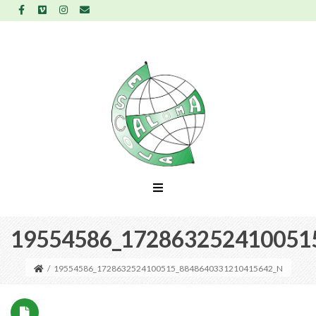
19554586_172863252410051
/
19554586_1728632524100515_8848640331210415642_N