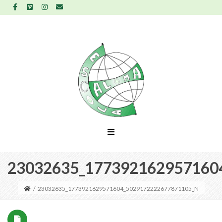
23032635_177392162957160
/
23032635_1773921629571604_5029172222677871105_N