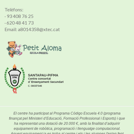
Telèfons:
· 93 408 76 25
· 620 48 41 73
Email: a8014358@xtec.cat
El centre ha participat al Programa Código Escuela 4.0 (programa
finançat pel Ministeri d’Educació, Formació Professional i Esports) i que
ha representat una dotació de 20.000 €, amb la finalitat d’adquirir
equipament de robòtica, programació i llenguatge computacional.
Aquest equipament ja es troba al centre i els i les alumnes l'estan fent