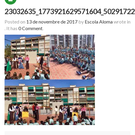
23032635_1773921629571604_50291722
Posted on
13 de novembre de 2017
by
Escola Aloma
wrote in
.
It has
0 Comment
.