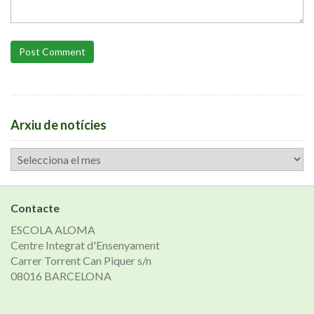
Post Comment
Arxiu de notícies
Arxiu
de
notícies
Contacte
ESCOLA ALOMA
Centre Integrat d'Ensenyament
Carrer Torrent Can Piquer s/n
08016 BARCELONA