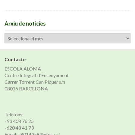
Arxiu de notícies
Arxiu
de
notícies
Contacte
ESCOLA ALOMA
Centre Integrat d'Ensenyament
Carrer Torrent Can Piquer s/n
08016 BARCELONA
Telèfons:
· 93 408 76 25
· 620 48 41 73
Email: a8014358@xtec.cat