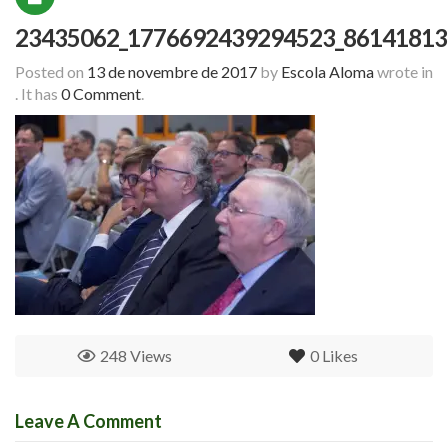
23435062_1776692439294523_86141813
Posted on
13 de novembre de 2017
by
Escola Aloma
wrote in
.
It has
0 Comment
.
248 Views
0
Likes
Leave A Comment