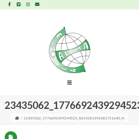
23435062_177669243929452
/
23435062_1776692439294523_8614181392681731640_N