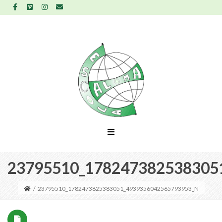
23795510_178247382538305
/
23795510_1782473825383051_4939356042565793953_N