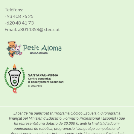
Telèfons:
· 93 408 76 25
· 620 48 41 73
Email: a8014358@xtec.cat
El centre ha participat al Programa Código Escuela 4.0 (programa
finançat pel Ministeri d’Educació, Formació Professional i Esports) i que
ha representat una dotació de 20.000 €, amb la finalitat d’adquirir
equipament de robòtica, programació i llenguatge computacional.
Aquest equipament ja es troba al centre i els i les alumnes l'estan fent