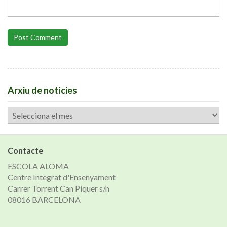
Post Comment
Arxiu de notícies
Arxiu
de
notícies
Contacte
ESCOLA ALOMA
Centre Integrat d'Ensenyament
Carrer Torrent Can Piquer s/n
08016 BARCELONA