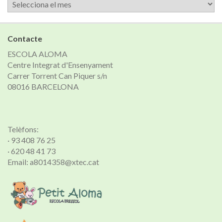
Arxiu
de
notícies
Contacte
ESCOLA ALOMA
Centre Integrat d'Ensenyament
Carrer Torrent Can Piquer s/n
08016 BARCELONA
Telèfons:
· 93 408 76 25
· 620 48 41 73
Email: a8014358@xtec.cat