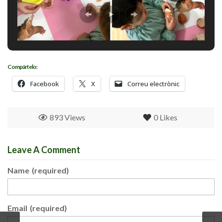
Compártelo:
Facebook
X
Correu electrònic
893 Views
0
Likes
Leave A Comment
Name
(required)
Email
(required)