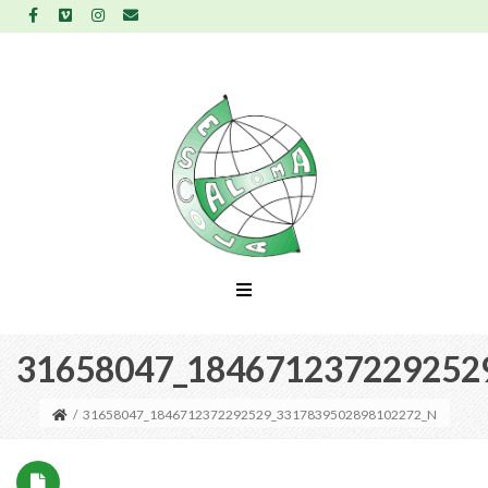
31658047_184671237229252
/
31658047_1846712372292529_3317839502898102272_N