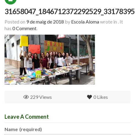
31658047_1846712372292529_33178395
Posted on
9 de maig de 2018
by
Escola Aloma
wrote in
.
It
has
0 Comment
.
229 Views
0
Likes
Leave A Comment
Name
(required)