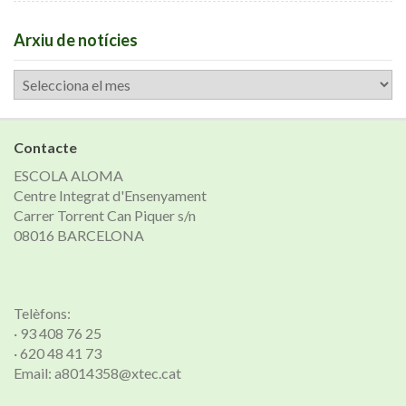
Arxiu de notícies
Arxiu
de
notícies
Contacte
ESCOLA ALOMA
Centre Integrat d'Ensenyament
Carrer Torrent Can Piquer s/n
08016 BARCELONA
Telèfons:
· 93 408 76 25
· 620 48 41 73
Email: a8014358@xtec.cat