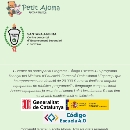
El centre ha participat al Programa Código Escuela 4.0 (programa
finançat pel Ministeri d’Educació, Formació Professional i Esports) i que
ha representat una dotació de 20.000 €, amb la finalitat d’adquirir
equipament de robòtica, programació i llenguatge computacional.
Aquest equipament ja es troba al centre i els i les alumnes l'estan fent
servir amb resultats molt satisfactoris.
Copyright ® 2026
Escola Aloma
. Tots els drets reservats.