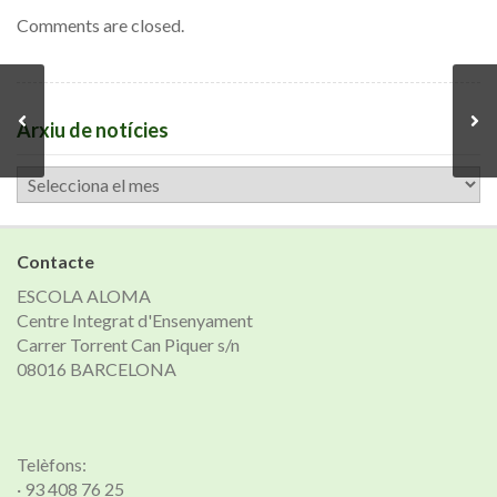
Comments are closed.
Arxiu de notícies
Arxiu
de
notícies
Contacte
ESCOLA ALOMA
Centre Integrat d'Ensenyament
Carrer Torrent Can Piquer s/n
08016 BARCELONA
Telèfons:
· 93 408 76 25