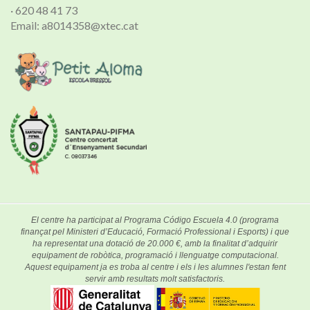
· 620 48 41 73
Email: a8014358@xtec.cat
El centre ha participat al Programa Código Escuela 4.0 (programa
finançat pel Ministeri d’Educació, Formació Professional i Esports) i que
ha representat una dotació de 20.000 €, amb la finalitat d’adquirir
equipament de robòtica, programació i llenguatge computacional.
Aquest equipament ja es troba al centre i els i les alumnes l'estan fent
servir amb resultats molt satisfactoris.