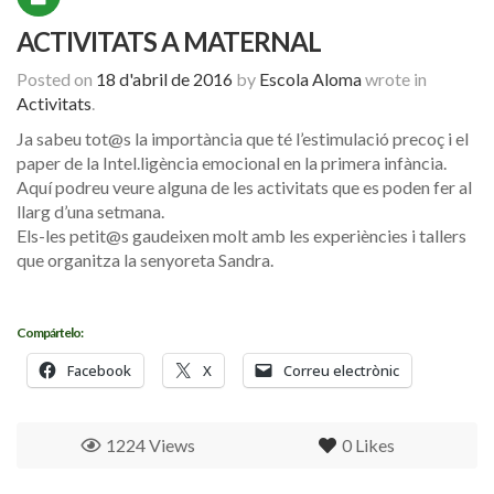
ACTIVITATS A MATERNAL
Posted on
18 d'abril de 2016
by
Escola Aloma
wrote in
Activitats
.
Ja sabeu tot@s la importància que té l’estimulació precoç i el
paper de la Intel.ligència emocional en la primera infància.
Aquí podreu veure alguna de les activitats que es poden fer al
llarg d’una setmana.
Els-les petit@s gaudeixen molt amb les experiències i tallers
que organitza la senyoreta Sandra.
Compártelo:
Facebook
X
Correu electrònic
1224 Views
0
Likes