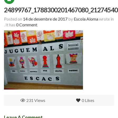
24899767_1788300201467080_21274540
Posted on
14 de desembre de 2017
by
Escola Aloma
wrote in
.
It has
0 Comment
.
231 Views
0
Likes
Leave A Comment