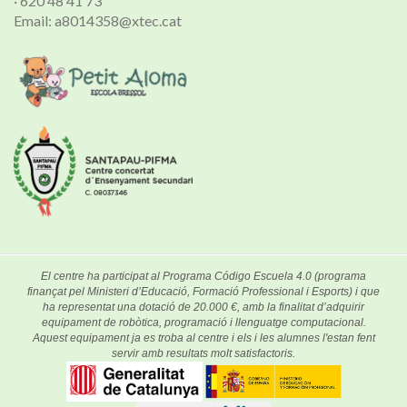
· 620 48 41 73
Email: a8014358@xtec.cat
El centre ha participat al Programa Código Escuela 4.0 (programa
finançat pel Ministeri d’Educació, Formació Professional i Esports) i que
ha representat una dotació de 20.000 €, amb la finalitat d’adquirir
equipament de robòtica, programació i llenguatge computacional.
Aquest equipament ja es troba al centre i els i les alumnes l'estan fent
servir amb resultats molt satisfactoris.