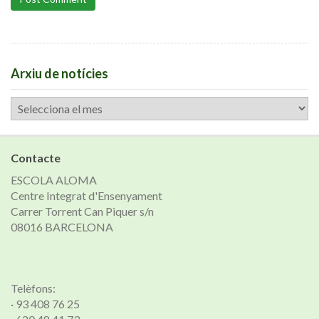
Arxiu de notícies
Arxiu
de
notícies
Contacte
ESCOLA ALOMA
Centre Integrat d'Ensenyament
Carrer Torrent Can Piquer s/n
08016 BARCELONA
Telèfons:
· 93 408 76 25