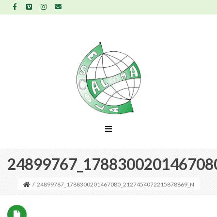
24899767_178830020146708
/
24899767_1788300201467080_2127454072215878869_N