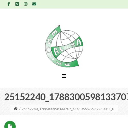
25152240_178830059813370
/
25152240_1788300598133707_4143066829237230031_N