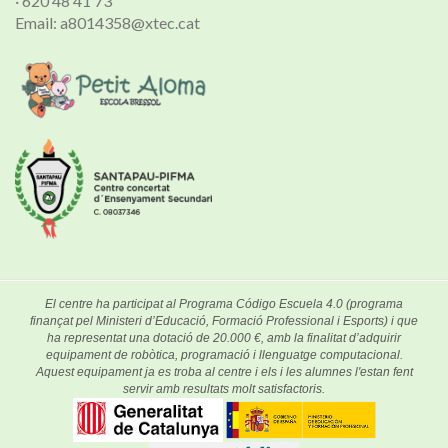
· 620 48 41 73
Email: a8014358@xtec.cat
El centre ha participat al Programa Código Escuela 4.0 (programa
finançat pel Ministeri d’Educació, Formació Professional i Esports) i que
ha representat una dotació de 20.000 €, amb la finalitat d’adquirir
equipament de robòtica, programació i llenguatge computacional.
Aquest equipament ja es troba al centre i els i les alumnes l'estan fent
servir amb resultats molt satisfactoris.