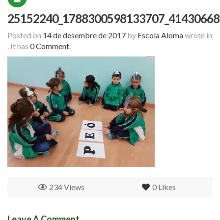
25152240_1788300598133707_41430668
Posted on
14 de desembre de 2017
by
Escola Aloma
wrote in
.
It has
0 Comment
.
234 Views
0
Likes
Leave A Comment