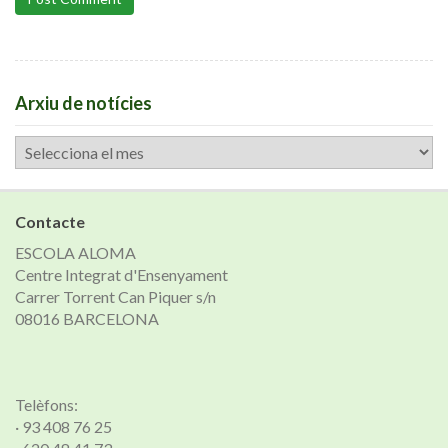
Arxiu de notícies
Arxiu
de
notícies
Contacte
ESCOLA ALOMA
Centre Integrat d'Ensenyament
Carrer Torrent Can Piquer s/n
08016 BARCELONA
Telèfons:
· 93 408 76 25