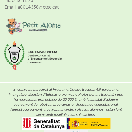
· 620 48 41 73
Email: a8014358@xtec.cat
El centre ha participat al Programa Código Escuela 4.0 (programa
finançat pel Ministeri d’Educació, Formació Professional i Esports) i que
ha representat una dotació de 20.000 €, amb la finalitat d’adquirir
equipament de robòtica, programació i llenguatge computacional.
Aquest equipament ja es troba al centre i els i les alumnes l'estan fent
servir amb resultats molt satisfactoris.