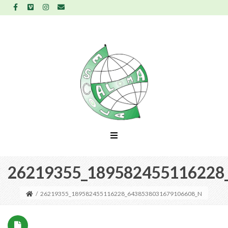
26219355_189582455116228
/
26219355_189582455116228_6438538031679106608_N