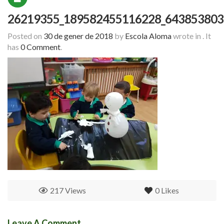
26219355_189582455116228_643853803
Posted on
30 de gener de 2018
by
Escola Aloma
wrote in
.
It
has
0 Comment
.
217 Views
0
Likes
Leave A Comment