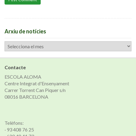
Arxiu de notícies
Arxiu
de
notícies
Contacte
ESCOLA ALOMA
Centre Integrat d'Ensenyament
Carrer Torrent Can Piquer s/n
08016 BARCELONA
Telèfons:
· 93 408 76 25