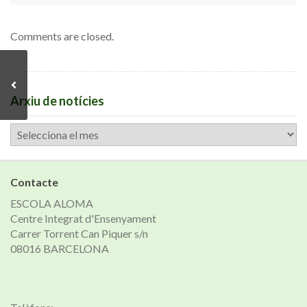
Comments are closed.
Arxiu de notícies
Arxiu
de
notícies
Contacte
ESCOLA ALOMA
Centre Integrat d'Ensenyament
Carrer Torrent Can Piquer s/n
08016 BARCELONA