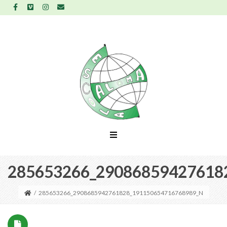
285653266_29086859427618
/
285653266_2908685942761828_191150654716768989_N