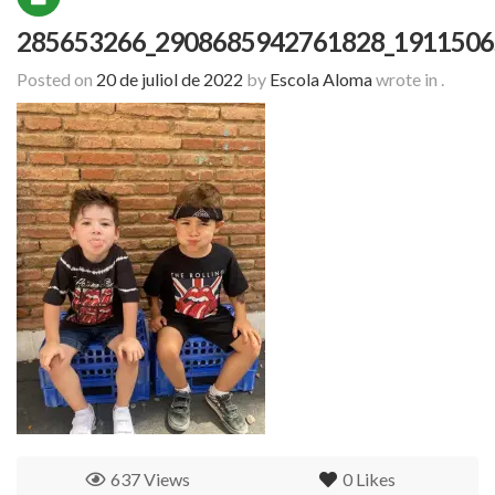
285653266_2908685942761828_1911506
Posted on
20 de juliol de 2022
by
Escola Aloma
wrote in
.
637 Views
0
Likes