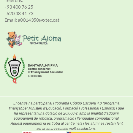
Telèfons:
· 93 408 76 25
· 620 48 41 73
Email: a8014358@xtec.cat
El centre ha participat al Programa Código Escuela 4.0 (programa
finançat pel Ministeri d’Educació, Formació Professional i Esports) i que
ha representat una dotació de 20.000 €, amb la finalitat d’adquirir
equipament de robòtica, programació i llenguatge computacional.
Aquest equipament ja es troba al centre i els i les alumnes l'estan fent
servir amb resultats molt satisfactoris.