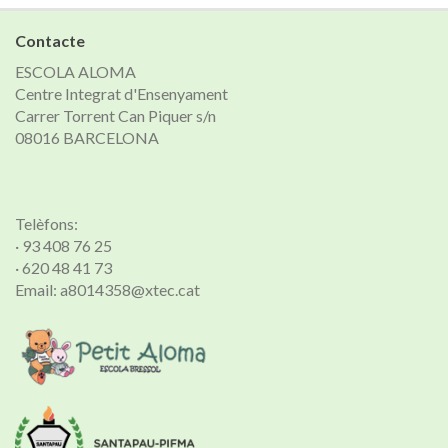
notícies
Contacte
ESCOLA ALOMA
Centre Integrat d'Ensenyament
Carrer Torrent Can Piquer s/n
08016 BARCELONA
Telèfons:
· 93 408 76 25
· 620 48 41 73
Email: a8014358@xtec.cat