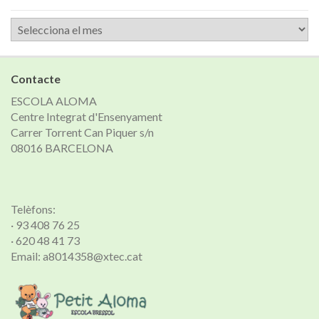
Arxiu
de
notícies
Contacte
ESCOLA ALOMA
Centre Integrat d'Ensenyament
Carrer Torrent Can Piquer s/n
08016 BARCELONA
Telèfons:
· 93 408 76 25
· 620 48 41 73
Email: a8014358@xtec.cat