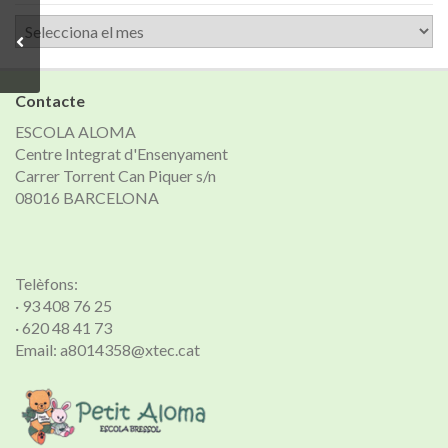
Arxiu
de
notícies
Contacte
ESCOLA ALOMA
Centre Integrat d'Ensenyament
Carrer Torrent Can Piquer s/n
08016 BARCELONA
Telèfons:
· 93 408 76 25
· 620 48 41 73
Email: a8014358@xtec.cat