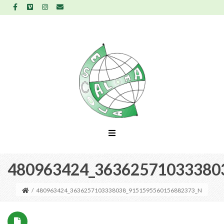
480963424_36362571033380
/
480963424_3636257103338038_9151595560156882373_N