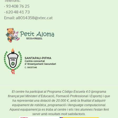
Telèfons:
· 93 408 76 25
· 620 48 41 73
Email: a8014358@xtec.cat
El centre ha participat al Programa Código Escuela 4.0 (programa
finançat pel Ministeri d’Educació, Formació Professional i Esports) i que
ha representat una dotació de 20.000 €, amb la finalitat d’adquirir
equipament de robòtica, programació i llenguatge computacional.
Aquest equipament ja es troba al centre i els i les alumnes l'estan fent
servir amb resultats molt satisfactoris.