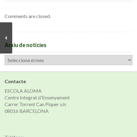
Comments are closed.
Arxiu de notícies
Arxiu
de
notícies
Contacte
ESCOLA ALOMA
Centre Integrat d'Ensenyament
Carrer Torrent Can Piquer s/n
08016 BARCELONA