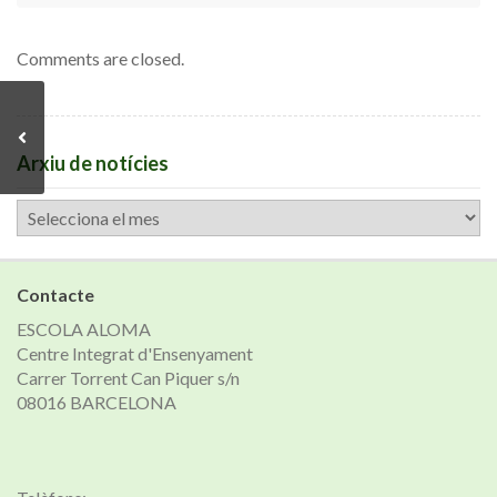
Comments are closed.
Arxiu de notícies
Arxiu
de
notícies
Contacte
ESCOLA ALOMA
Centre Integrat d'Ensenyament
Carrer Torrent Can Piquer s/n
08016 BARCELONA