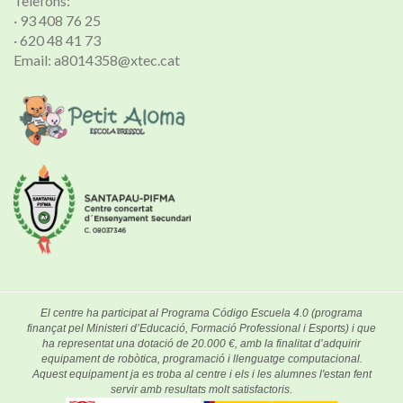
Telèfons:
· 93 408 76 25
· 620 48 41 73
Email: a8014358@xtec.cat
El centre ha participat al Programa Código Escuela 4.0 (programa
finançat pel Ministeri d’Educació, Formació Professional i Esports) i que
ha representat una dotació de 20.000 €, amb la finalitat d’adquirir
equipament de robòtica, programació i llenguatge computacional.
Aquest equipament ja es troba al centre i els i les alumnes l'estan fent
servir amb resultats molt satisfactoris.