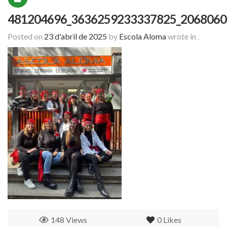
481204696_3636259233337825_2068060
Posted on
23 d'abril de 2025
by
Escola Aloma
wrote in
.
148 Views
0
Likes