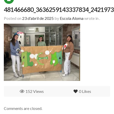
481466680_3636259143337834_2421973
Posted on
23 d'abril de 2025
by
Escola Aloma
wrote in
.
152 Views
0
Likes
Comments are closed.