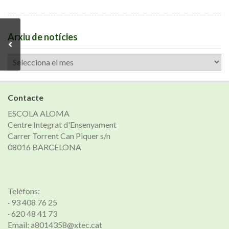
Arxiu de notícies
Arxiu
de
notícies
Contacte
ESCOLA ALOMA
Centre Integrat d'Ensenyament
Carrer Torrent Can Piquer s/n
08016 BARCELONA
Telèfons:
· 93 408 76 25
· 620 48 41 73
Email: a8014358@xtec.cat