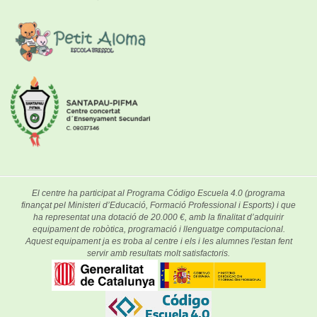
El centre ha participat al Programa Código Escuela 4.0 (programa
finançat pel Ministeri d’Educació, Formació Professional i Esports) i que
ha representat una dotació de 20.000 €, amb la finalitat d’adquirir
equipament de robòtica, programació i llenguatge computacional.
Aquest equipament ja es troba al centre i els i les alumnes l'estan fent
servir amb resultats molt satisfactoris.