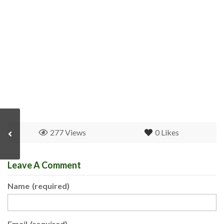
277 Views
0
Likes
Leave A Comment
Name
(required)
Email
(required)