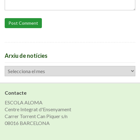
Post Comment
Arxiu de notícies
Arxiu
de
notícies
Contacte
ESCOLA ALOMA
Centre Integrat d'Ensenyament
Carrer Torrent Can Piquer s/n
08016 BARCELONA