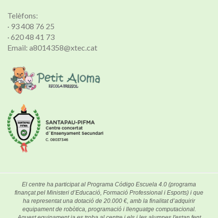
Telèfons:
· 93 408 76 25
· 620 48 41 73
Email: a8014358@xtec.cat
El centre ha participat al Programa Código Escuela 4.0 (programa
finançat pel Ministeri d’Educació, Formació Professional i Esports) i que
ha representat una dotació de 20.000 €, amb la finalitat d’adquirir
equipament de robòtica, programació i llenguatge computacional.
Aquest equipament ja es troba al centre i els i les alumnes l'estan fent