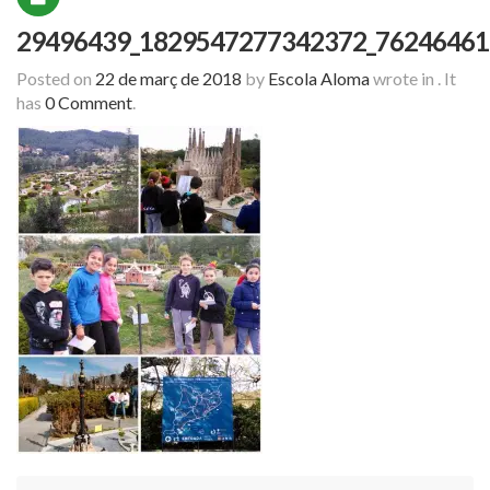
29496439_1829547277342372_76246461
Posted on
22 de març de 2018
by
Escola Aloma
wrote in
.
It
has
0 Comment
.