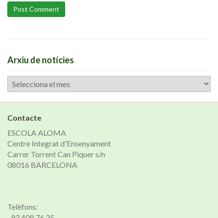
Post Comment
Arxiu de notícies
Arxiu
de
notícies
Contacte
ESCOLA ALOMA
Centre Integrat d'Ensenyament
Carrer Torrent Can Piquer s/n
08016 BARCELONA
Telèfons:
· 93 408 76 25