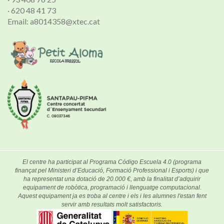
· 620 48 41 73
Email: a8014358@xtec.cat
El centre ha participat al Programa Código Escuela 4.0 (programa
finançat pel Ministeri d’Educació, Formació Professional i Esports) i que
ha representat una dotació de 20.000 €, amb la finalitat d’adquirir
equipament de robòtica, programació i llenguatge computacional.
Aquest equipament ja es troba al centre i els i les alumnes l'estan fent
servir amb resultats molt satisfactoris.