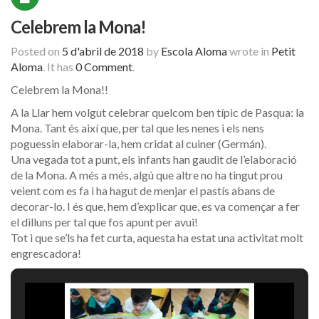
Celebrem la Mona!
Posted on
5 d'abril de 2018
by
Escola Aloma
wrote in
Petit
Aloma
.
It has
0 Comment
.
Celebrem la Mona!!
A la Llar hem volgut celebrar quelcom ben típic de Pasqua: la
Mona. Tant és així que, per tal que les nenes i els nens
poguessin elaborar-la, hem cridat al cuiner (Germán).
Una vegada tot a punt, els infants han gaudit de l’elaboració
de la Mona. A més a més, algú que altre no ha tingut prou
veient com es fa i ha hagut de menjar el pastís abans de
decorar-lo. I és que, hem d’explicar que, es va començar a fer
el dilluns per tal que fos apunt per avui!
Tot i que se’ls ha fet curta, aquesta ha estat una activitat molt
engrescadora!