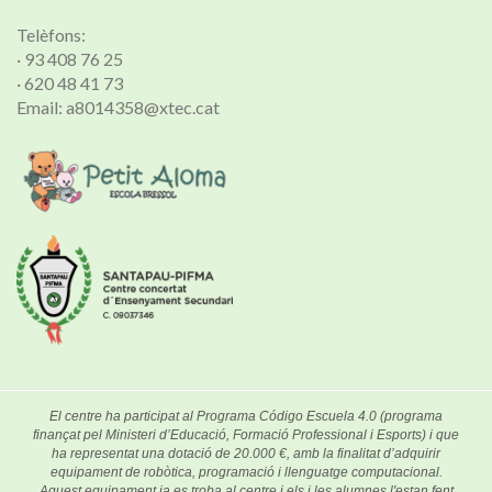
Telèfons:
· 93 408 76 25
· 620 48 41 73
Email: a8014358@xtec.cat
El centre ha participat al Programa Código Escuela 4.0 (programa
finançat pel Ministeri d’Educació, Formació Professional i Esports) i que
ha representat una dotació de 20.000 €, amb la finalitat d’adquirir
equipament de robòtica, programació i llenguatge computacional.
Aquest equipament ja es troba al centre i els i les alumnes l'estan fent