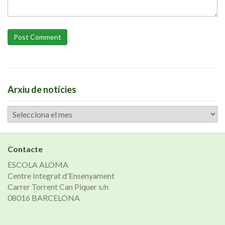
Post Comment
Arxiu de notícies
Arxiu
de
notícies
Contacte
ESCOLA ALOMA
Centre Integrat d'Ensenyament
Carrer Torrent Can Piquer s/n
08016 BARCELONA