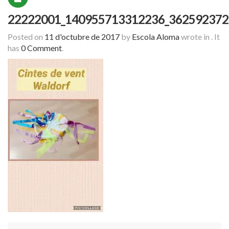
22222001_140955713312236_362592372
Posted on
11 d'octubre de 2017
by
Escola Aloma
wrote in
.
It
has
0 Comment
.