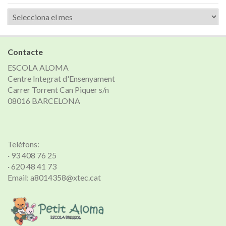
Arxiu
de
notícies
Contacte
ESCOLA ALOMA
Centre Integrat d'Ensenyament
Carrer Torrent Can Piquer s/n
08016 BARCELONA
Telèfons:
· 93 408 76 25
· 620 48 41 73
Email: a8014358@xtec.cat