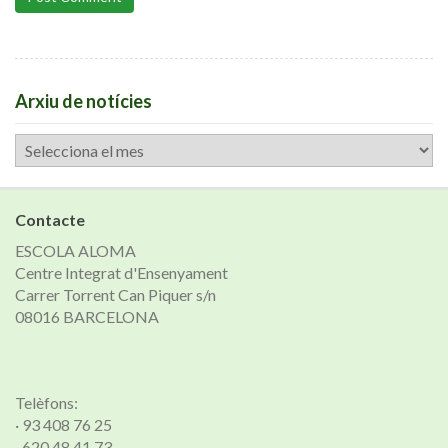
Arxiu de notícies
Arxiu
de
notícies
Contacte
ESCOLA ALOMA
Centre Integrat d'Ensenyament
Carrer Torrent Can Piquer s/n
08016 BARCELONA
Telèfons:
· 93 408 76 25
· 620 48 41 73