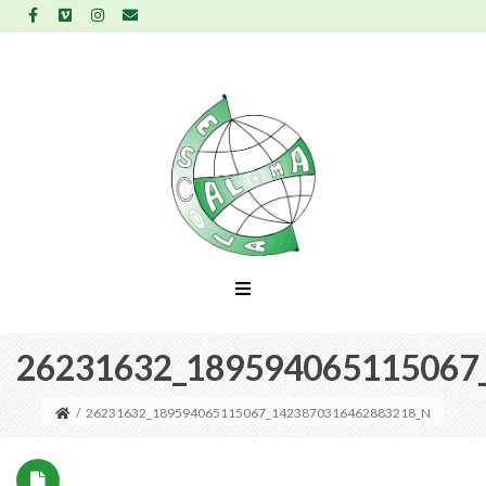
26231632_189594065115067
/
26231632_189594065115067_1423870316462883218_N