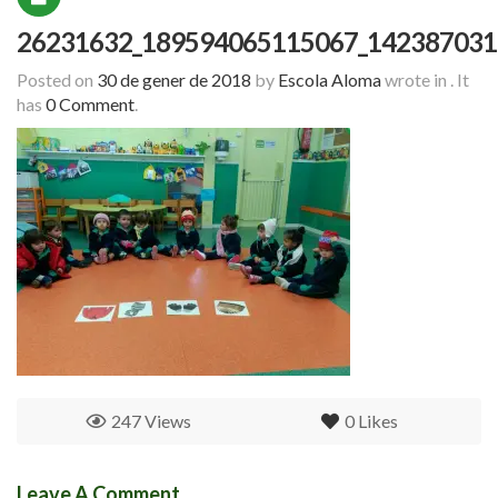
26231632_189594065115067_142387031
Posted on
30 de gener de 2018
by
Escola Aloma
wrote in
.
It
has
0 Comment
.
247 Views
0
Likes
Leave A Comment