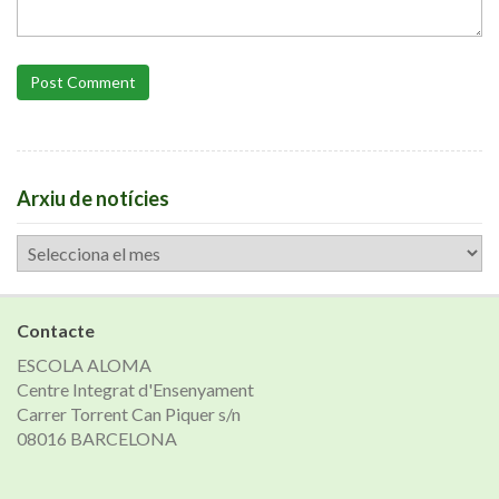
Post Comment
Arxiu de notícies
Arxiu
de
notícies
Contacte
ESCOLA ALOMA
Centre Integrat d'Ensenyament
Carrer Torrent Can Piquer s/n
08016 BARCELONA