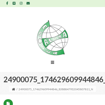
24900075_174629609944846
/
24900075_174629609944846_8388847932045807811_N