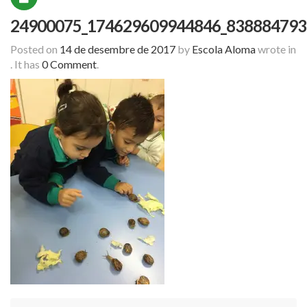
24900075_174629609944846_838884793
Posted on
14 de desembre de 2017
by
Escola Aloma
wrote in
.
It has
0 Comment
.