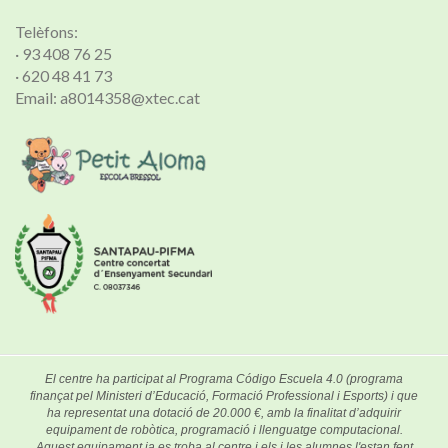
Telèfons:
· 93 408 76 25
· 620 48 41 73
Email: a8014358@xtec.cat
El centre ha participat al Programa Código Escuela 4.0 (programa
finançat pel Ministeri d’Educació, Formació Professional i Esports) i que
ha representat una dotació de 20.000 €, amb la finalitat d’adquirir
equipament de robòtica, programació i llenguatge computacional.
Aquest equipament ja es troba al centre i els i les alumnes l'estan fent