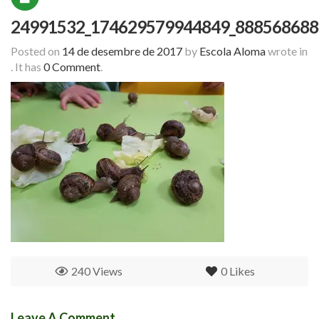
24991532_174629579944849_888568688
Posted on
14 de desembre de 2017
by
Escola Aloma
wrote in
.
It has
0 Comment
.
240 Views
0
Likes
Leave A Comment