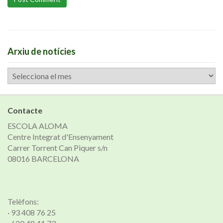
Arxiu de notícies
Arxiu
de
notícies
Contacte
ESCOLA ALOMA
Centre Integrat d'Ensenyament
Carrer Torrent Can Piquer s/n
08016 BARCELONA
Telèfons:
· 93 408 76 25