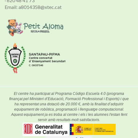
· 620 48 41 73
Email: a8014358@xtec.cat
El centre ha participat al Programa Código Escuela 4.0 (programa
finançat pel Ministeri d’Educació, Formació Professional i Esports) i que
ha representat una dotació de 20.000 €, amb la finalitat d’adquirir
equipament de robòtica, programació i llenguatge computacional.
Aquest equipament ja es troba al centre i els i les alumnes l'estan fent
servir amb resultats molt satisfactoris.