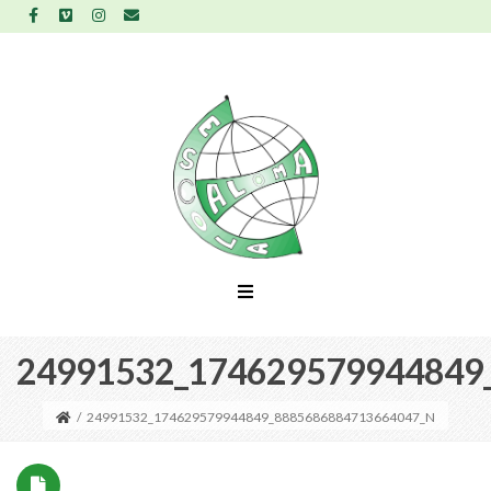
24991532_174629579944849
/
24991532_174629579944849_8885686884713664047_N