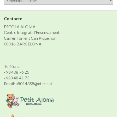
de
notícies
Contacte
ESCOLA ALOMA
Centre Integrat d'Ensenyament
Carrer Torrent Can Piquer s/n
08016 BARCELONA
Telèfons:
· 93 408 76 25
· 620 48 41 73
Email: a8014358@xtec.cat