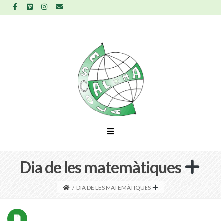
Dia de les matemàtiques
/
DIA DE LES MATEMÀTIQUES