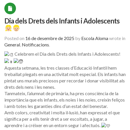
Dia dels Drets dels Infants i Adolescents
Posted on
16 de desembre de 2025
by
Escola Aloma
wrote in
General
,
Notificacions
.
Celebrem el Dia dels Drets dels Infants i Adolescents!
Aquesta setmana, les tres classes d’Educació Infantil hem
treballat plegats en una activitat molt especial. Els infants han
pintat uns murals preciosos per recordar i donar visibilitat als
drets dels nens i les nenes.
Tanmateix, l’alumnat de primària, ha pres consciència de la
importància que els infants, els noies i les noies, creixin feliços
i amb totes les garanties dins d’un estat del benestar.
Amb colors, creativitat i molta il·lusió, han expressat el que
significa per a ells tenir dret a ser escoltats, a jugar, a
aprendre i a créixer en un entorn segur i afectuós.