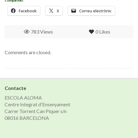
Compártelo:
Facebook
X
Correu electrònic
783 Views
0
Likes
Comments are closed.
Contacte
ESCOLA ALOMA
Centre Integrat d'Ensenyament
Carrer Torrent Can Piquer s/n
08016 BARCELONA