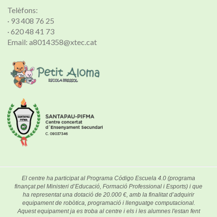
Telèfons:
· 93 408 76 25
· 620 48 41 73
Email: a8014358@xtec.cat
El centre ha participat al Programa Código Escuela 4.0 (programa
finançat pel Ministeri d’Educació, Formació Professional i Esports) i que
ha representat una dotació de 20.000 €, amb la finalitat d’adquirir
equipament de robòtica, programació i llenguatge computacional.
Aquest equipament ja es troba al centre i els i les alumnes l'estan fent