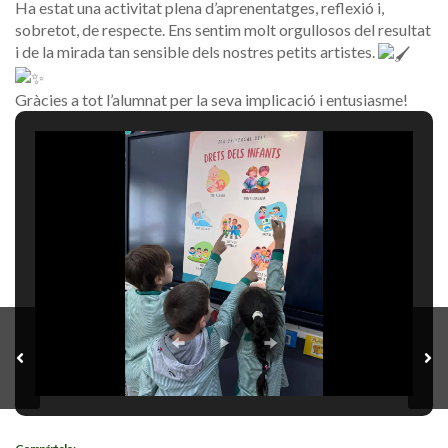
Ha estat una activitat plena d’aprenentatges, reflexió i,
sobretot, de respecte. Ens sentim molt orgullosos del resultat
i de la mirada tan sensible dels nostres petits artistes.
Gràcies a tot l’alumnat per la seva implicació i entusiasme!