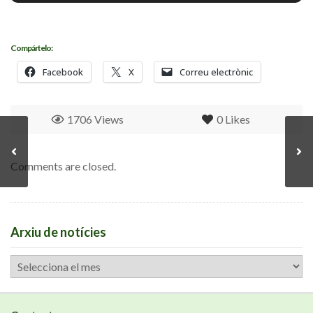
Compártelo:
Facebook
X
Correu electrònic
1706 Views
0
Likes
Comments are closed.
Arxiu de notícies
Arxiu
de
notícies