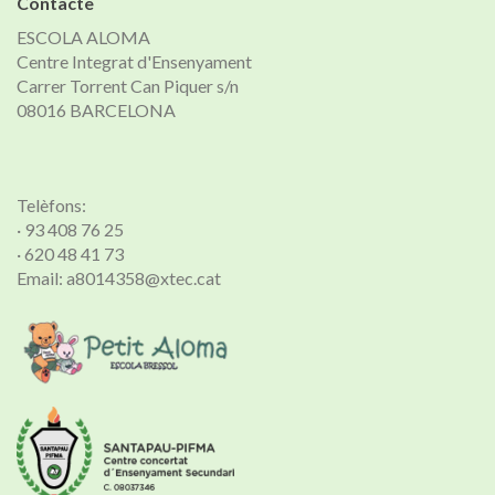
Contacte
ESCOLA ALOMA
Centre Integrat d'Ensenyament
Carrer Torrent Can Piquer s/n
08016 BARCELONA
Telèfons:
· 93 408 76 25
· 620 48 41 73
Email: a8014358@xtec.cat