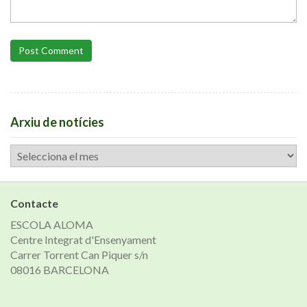
Post Comment
Arxiu de notícies
Arxiu
de
notícies
Contacte
ESCOLA ALOMA
Centre Integrat d'Ensenyament
Carrer Torrent Can Piquer s/n
08016 BARCELONA