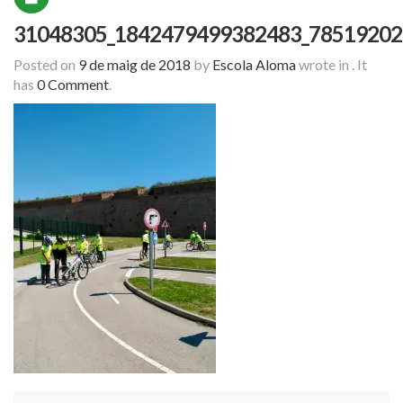
31048305_1842479499382483_78519202
Posted on
9 de maig de 2018
by
Escola Aloma
wrote in
.
It
has
0 Comment
.