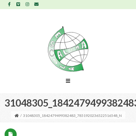
31048305_184247949938248
/
31048305_1842479499382483_7851920236522516548_N