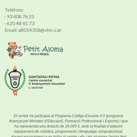
Telèfons:
· 93 408 76 25
· 620 48 41 73
Email: a8014358@xtec.cat
El centre ha participat al Programa Código Escuela 4.0 (programa
finançat pel Ministeri d’Educació, Formació Professional i Esports) i que
ha representat una dotació de 20.000 €, amb la finalitat d’adquirir
equipament de robòtica, programació i llenguatge computacional.
Aquest equipament ja es troba al centre i els i les alumnes l'estan fent